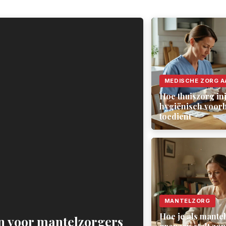
MEDISCHE ZORG A
Hoe thuiszorg inj
hygiënisch voorb
toedient
MANTELZORG
Hoe je als mante
n voor mantelzorgers