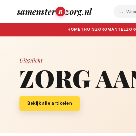
samenster
zorg.nl
R
Waar
HOME
THUISZORG
MANTELZOR
Uitgelicht
ZORG AA
Bekijk alle artikelen