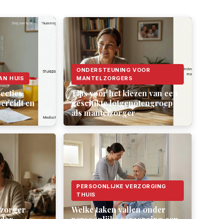
ONDERSTEUNING VOOR
AN HUIS
MANTELZORGERS
ecties
Tips voor het kiezen van een
ereidt en
geschikte lotgenotengroep
als mantelzorger
PERSOONLIJKE VERZORGING
THUIS
lzorger
Welke taken vallen onder