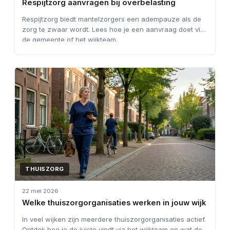
Respijtzorg aanvragen bij overbelasting
Respijtzorg biedt mantelzorgers een adempauze als de
zorg te zwaar wordt. Lees hoe je een aanvraag doet via
de gemeente of het wijkteam.
THUISZORG
22 mei 2026
Welke thuiszorgorganisaties werken in jouw wijk
In veel wijken zijn meerdere thuiszorgorganisaties actief.
Ontdek hoe je de juiste vindt via het wijkteam en wat de