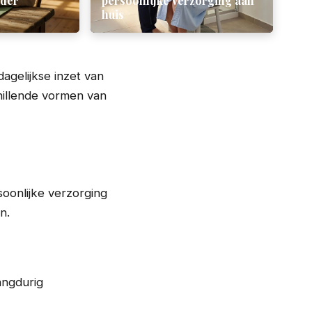
nder
persoonlijke verzorging aan
huis
agelijkse inzet van
hillende vormen van
oonlijke verzorging
n.
langdurig