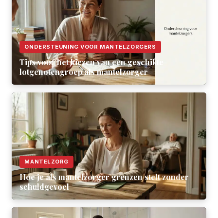
ONDERSTEUNING VOOR MANTELZORGERS
Tips voor het kiezen van een geschikte
lotgenotengroep als mantelzorger
MANTELZORG
Hoe je als mantelzorger grenzen stelt zonder
schuldgevoel