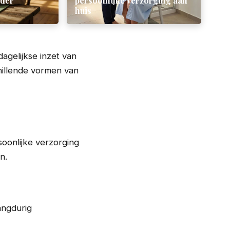
nder
persoonlijke verzorging aan
huis
agelijkse inzet van
hillende vormen van
oonlijke verzorging
n.
langdurig