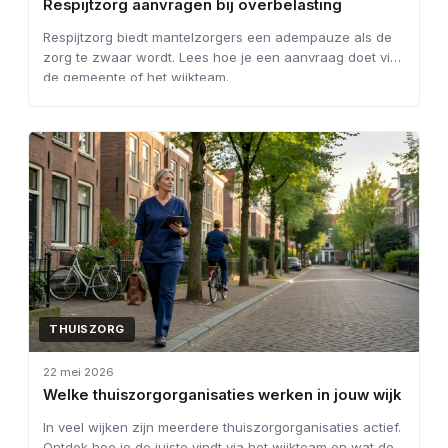
Respijtzorg aanvragen bij overbelasting
Respijtzorg biedt mantelzorgers een adempauze als de
zorg te zwaar wordt. Lees hoe je een aanvraag doet via
de gemeente of het wijkteam.
THUISZORG
22 mei 2026
Welke thuiszorgorganisaties werken in jouw wijk
In veel wijken zijn meerdere thuiszorgorganisaties actief.
Ontdek hoe je de juiste vindt via het wijkteam en wat de