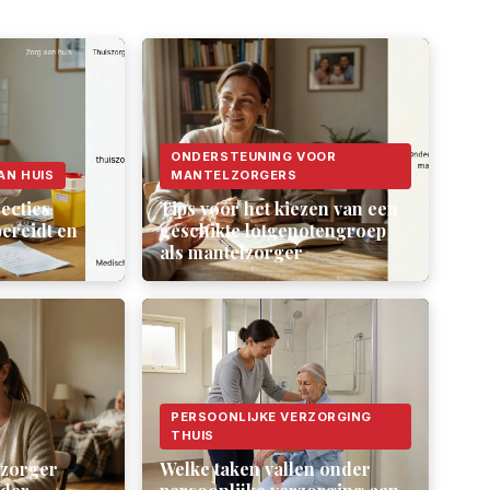
ONDERSTEUNING VOOR
AN HUIS
MANTELZORGERS
ecties
Tips voor het kiezen van een
ereidt en
geschikte lotgenotengroep
als mantelzorger
PERSOONLIJKE VERZORGING
THUIS
lzorger
Welke taken vallen onder