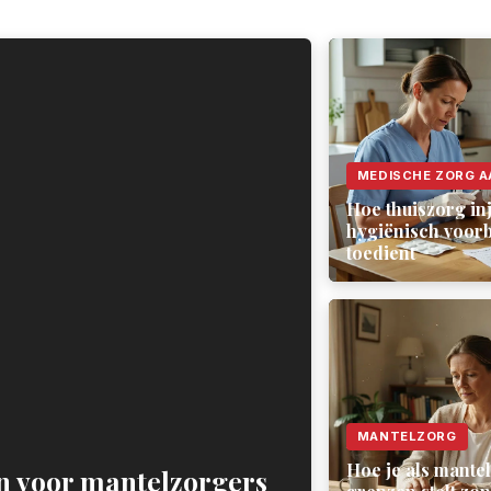
MEDISCHE ZORG A
Hoe thuiszorg inj
hygiënisch voorb
toedient
MANTELZORG
Hoe je als mante
n voor mantelzorgers