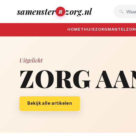
samenster
zorg.nl
R
Waar
HOME
THUISZORG
MANTELZOR
Uitgelicht
ZORG AA
Bekijk alle artikelen