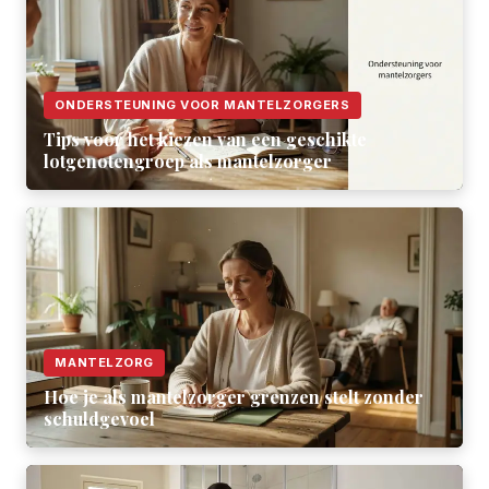
ONDERSTEUNING VOOR MANTELZORGERS
Tips voor het kiezen van een geschikte
lotgenotengroep als mantelzorger
MANTELZORG
Hoe je als mantelzorger grenzen stelt zonder
schuldgevoel