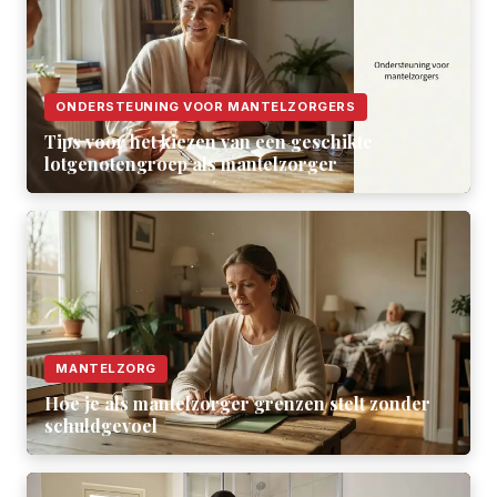
ONDERSTEUNING VOOR MANTELZORGERS
Tips voor het kiezen van een geschikte
lotgenotengroep als mantelzorger
MANTELZORG
Hoe je als mantelzorger grenzen stelt zonder
schuldgevoel