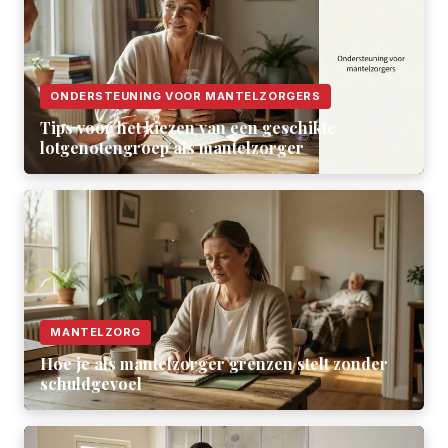
ONDERSTEUNING VOOR MANTELZORGERS
Tips voor het kiezen van een geschikte
lotgenotengroep als mantelzorger
MANTELZORG
Hoe je als mantelzorger grenzen stelt zonder
schuldgevoel